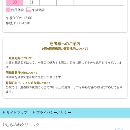
30
31
終日休診
午後休診
午前9:00〜12:00
午後3:30〜6:30
患者様へのご案内
（保険医療機関の書面掲示について）
一般名処方について
お薬を商品名ではなく、一般名で処方する際は、処方に際して十分な説明を行っておりま
す。
明細書発行体制について
明細書を無償で患者様に交付しております。
長期処方･リフィル処方箋について
当院では、患者様の状態に応じて28日以上の処方、リフィル処方箋の発行に対応しており
ます。
サイトマップ
プライバシーポリシー
©むらのわクリニック