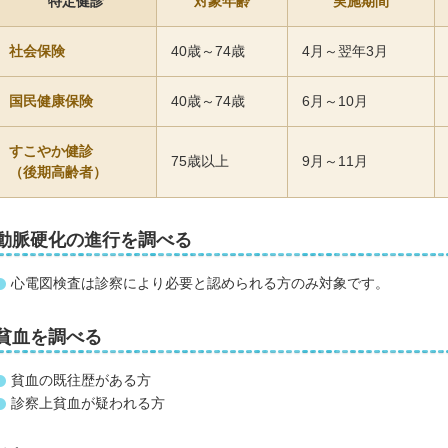
特定健診
対象
年齢
実施
期間
社会保険
40歳～
74歳
4月～
翌年3月
国民健康保険
40歳
～74歳
6月～
10月
すこやか健診
75歳
以上
9月～
11月
（
後期高齢者
）
動脈硬化の進行を調べる
心電図検査は診察により必要と認められる方のみ対象です。
貧血を調べる
貧血の既往歴がある方
診察上貧血が疑われる方