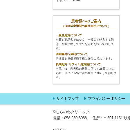
午後3:30〜6:30
患者様へのご案内
（保険医療機関の書面掲示について）
一般名処方について
お薬を商品名ではなく、一般名で処方する際
は、処方に際して十分な説明を行っておりま
す。
明細書発行体制について
明細書を無償で患者様に交付しております。
長期処方･リフィル処方箋について
当院では、患者様の状態に応じて28日以上の
処方、リフィル処方箋の発行に対応しておりま
す。
サイトマップ
プライバシーポリシー
©むらのわクリニック
電話：
058-230-8088
住所：
〒501-1151
ログイン