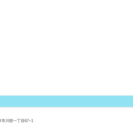
 岐阜市川部一丁目67−1