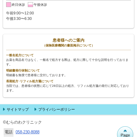
終日休診
午後休診
午前9:00〜12:00
午後3:30〜6:30
患者様へのご案内
（保険医療機関の書面掲示について）
一般名処方について
お薬を商品名ではなく、一般名で処方する際は、処方に際して十分な説明を行っておりま
す。
明細書発行体制について
明細書を無償で患者様に交付しております。
長期処方･リフィル処方箋について
当院では、患者様の状態に応じて28日以上の処方、リフィル処方箋の発行に対応しており
ます。
サイトマップ
プライバシーポリシー
©むらのわクリニック
電話
058-230-8088